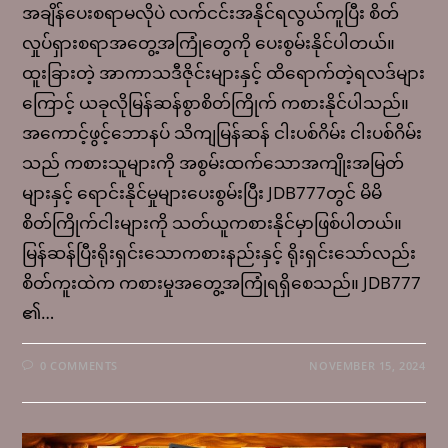
အချိန်ပေးစရာမလိုပဲ လက်ငင်းအနိုင်ရလွယ်ကူပြီး စိတ်
လှုပ်ရှားစရာအတွေ့အကြုံတွေကို ပေးစွမ်းနိုင်ပါတယ်။
ထူးခြားတဲ့ အာကာသဒီဇိုင်းများနှင့် ထိရောက်တဲ့ရလဒ်များ
ကြောင့် ယခုလိုမြန်ဆန်စွာစိတ်ကြိုက် ကစားနိုင်ပါသည်။
အကောင့်ဖွင့်ဘောနပ် သိကျမြန်ဆန် ငါးပစ်ဂိမ်း ငါးပစ်ဂိမ်း
သည် ကစားသူများကို အစွမ်းထက်သောအကျိုးအမြတ်
များနှင့် ရောင်းနိုင်မှုများပေးစွမ်းပြီး JDB777တွင် မိမိ
စိတ်ကြိုက်ငါးများကို သတ်ယူကစားနိုင်မှာဖြစ်ပါတယ်။
မြန်ဆန်ပြီးရိုးရှင်းသောကစားနည်းနှင့် ရိုးရှင်းသော်လည်း
စိတ်ကူးထဲက ကစားမှုအတွေ့အကြုံရရှိစေသည်။ JDB777
၏…
0 COMMENTS
NOVEMBER 15, 2024