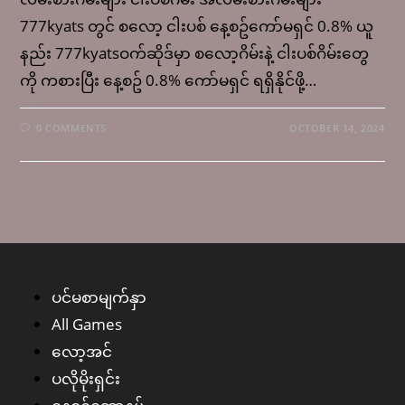
777kyats တွင် စလော့ ငါးပစ် နေ့စဥ်ကော်မရှင် 0.8% ယူ
နည်း 777kyatsဝက်ဆိုဒ်မှာ စလော့ဂိမ်းနဲ့ ငါးပစ်ဂိမ်းတွေ
ကို ကစားပြီး နေ့စဥ် 0.8% ကော်မရှင် ရရှိနိုင်ဖို့…
0 COMMENTS
OCTOBER 14, 2024
ပင်မစာမျက်နှာ
All Games
လော့အင်
ပလိုမိုးရှင်း