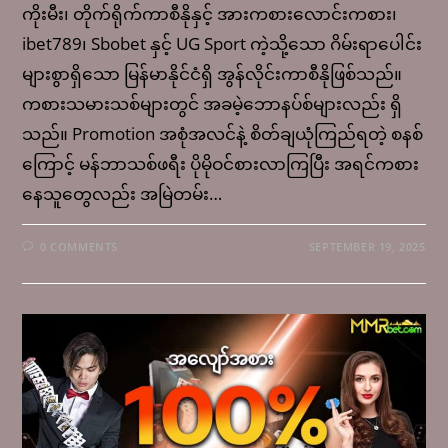
ကိုးမီး၊ တိုက်ရိုက်ကာစီနိုနှင့် အားကစားလောင်းကစား၊
ibet789၊ Sbobet နှင့် UG Sport ကဲ့သို့သော ဂိမ်းရာပေါင်း
များစွာရှိသော မြန်မာနိုင်ငံရှိ အွန်လိုင်းကာစီနိုဖြစ်သည်။
ကစားသမားသစ်များတွင် အခမဲ့ဘောနပ်စ်များလည်း ရှိ
သည်။ Promotion အစုံအလင်နဲ့ စိတ်ချယုံကြည်ရတဲ့ စနစ်
ကြောင့် မန်ဘာသစ်ဖရီး ပိုမိုဝင်စားလာကြပြီး အရင်ကစား
နေသူတွေလည်း အမြဲတမ်း…
0 COMMENTS
SEPTEMBER 19, 2025