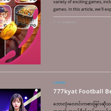
variety of exciting games, inc
games. In this article, we'll e
0 COMMENTS
CASINO
777kyat Football B
ဘောလုံးလောင်းကစားခြင်းဆိုသည