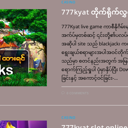
CASINO
777kyat တိုက်ရိုက်လွှင
777Kyat live game ကာစီနိုဂိမ်းမျ
အက်ပ်မှတစ်ဆင့် ၎င်းတို့၏ပလပ်
အဆိုပါ site သည် blackjack၊ ကစား
ရွေးချယ်စရာများအပါအဝင်တိုက်ရ
သည်မှာ စတင်နည်းအတွက် အမြန်လမ
ရောက်ကြည့်ရှုပါ ပုံမှာနှိပ်ပြီး 
ခြင်းနှင့် အကောင့်ဝင်ခြင်း-…
0 COMMENTS
CASINO
777kyat slot online