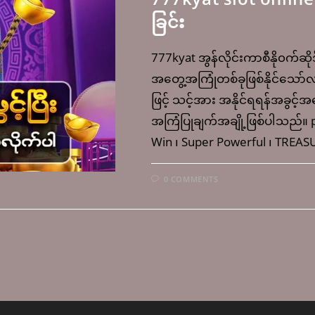
ခြင်း
777kyat အွန်လိုင်းကာစီနို၀က်ဆိုဒ်
အတွေ့အကြုံတစ်ခုဖြစ်နိုင်သော်
ဖြင့် သင့်အား အနိုင်ရရန်အခွင့်အရ
အကြံပြုချက်အချို့ဖြစ်ပါသည်။ 
Win ၊ Super Powerful ၊ TREAS
0 COMMENTS